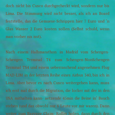
doch nicht bis Cusco durchgecheckt wird, sondern nur bis
Lima. Die Stimmung wird nicht besser, als ich an Board
feststelle, das die Gemuese-Schrippen hier 7 Euro und ‘n
Glas Wasser 2 Euro kosten sollen (Selbst schuld, wenn
man vorher nix isst).
Nach einem Halbmarathon in Madrid vom Schengen-
Schengen Terminal T4 zum Schengen-NonSchengen
Terminal TS4 und einem ueberraschend angenehmen Flug
MAD-LIM in der letzten Reihe eines Airbus 340, bin ich in
Lima. Aber bevor es nach Cusco weitergehen kann, muss
ich erst mal durch die Migration, die locker mit der in den
USA mithalten kann- aetzende 45min die Beine in‘ Bauch
stehen (und das obwohl nur 6 Leute vor mir waren). Dann
weiter zum Baggage Claim- Koffer holen, dann durch den