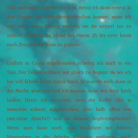
Zoll und weiter zum Re-check-in. Bevor ich dann erneut in
den Genuss der Sicherheitskontrollen komme, muss ich
erst noch einen Umweg machen, um die airport tax zu
zahlen. Herrlich. Da bleibt bei einem 2h lay-over kaum
noch Zeit sich die Nase zu pudern.
Endlich in Cusco angekommen schwing ich mich in ein
Taxi. Der Fahrer erklaert mir gleich zu Beginn: da wo ich
hin will fahren keine Autos hoch. Er wuerde mich dann in
der Naehe absetzen und ich muesse dann den Rest hoch
laufen. Hatte ich erwaehnt, dass der Koffer (der ja
immerhin ankam) aufgebrochen, also halb offen war
(mit/ohne Absicht?) und die Strasse Kopfsteinpflaster?
Wenn man dann noch vom Taxifahrer mit besten
Wuenschen in die falsche Richtung entlassen wird,