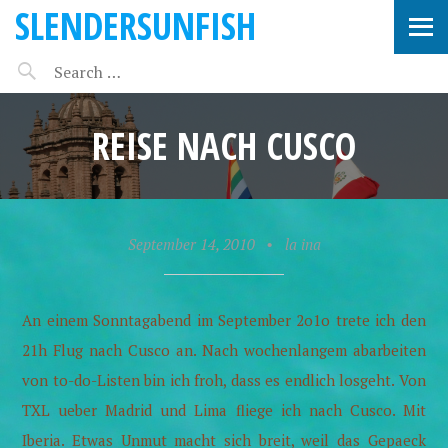
SLENDERSUNFISH
REISE NACH CUSCO
September 14, 2010
•
la ina
An einem Sonntagabend im September 2o1o trete ich den
21h Flug nach Cusco an. Nach wochenlangem abarbeiten
von to-do-Listen bin ich froh, dass es endlich losgeht. Von
TXL ueber Madrid und Lima fliege ich nach Cusco. Mit
Iberia. Etwas Unmut macht sich breit, weil das Gepaeck